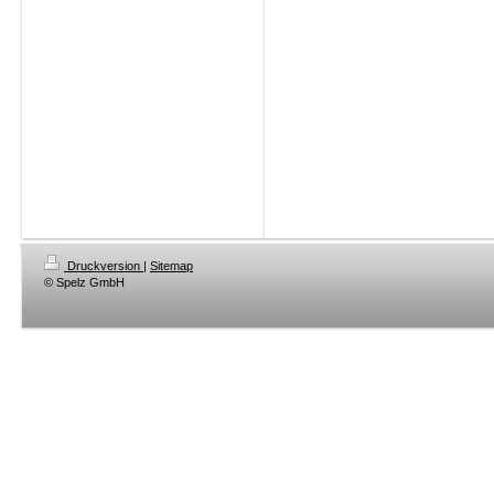
Druckversion
|
Sitemap
© Spelz GmbH