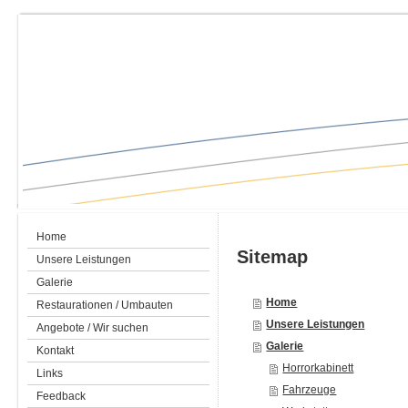
Ankauf, Verkauf, klassische Motorräder, Aufbereitung, Inspektion, Restaurierung, Klassiker, Oldtimer, Motorrad, Youngtimer, Handel, Classic Bikes, Bodensee, Motorradwerkstatt, Konstanz, Garage, Spelz, Werkstatt, Sachverstand, BMW, Laverda, NSU, Ducati, BSA, Suzuki, Kawasaki, Yamaha, Honda, Zündapp, Harley Davidson, Moto Guzzi, Sachverstand, Originalität, restaurieren, Reparatur
Home
Sitemap
Unsere Leistungen
Galerie
Home
Restaurationen / Umbauten
Unsere Leistungen
Angebote / Wir suchen
Galerie
Kontakt
Horrorkabinett
Links
Fahrzeuge
Feedback