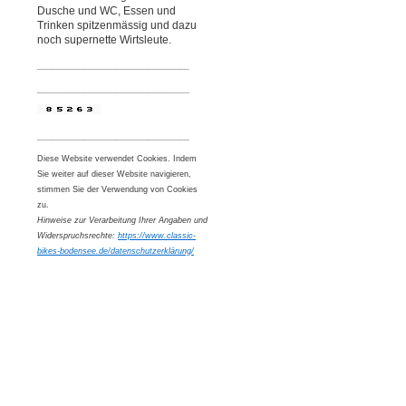
Dusche und WC, Essen und
Trinken spitzenmässig und dazu
noch supernette Wirtsleute.
________________________
________________________
________________________
Diese Website verwendet Cookies. Indem
Sie weiter auf dieser Website navigieren,
stimmen Sie der Verwendung von Cookies
zu.
Hinweise zur Verarbeitung Ihrer Angaben und
Widerspruchsrechte:
https://www.classic-
bikes-bodensee.de/datenschutzerklärung/