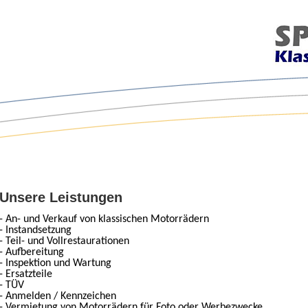
Motorrad, Youngtimer, Handel, Classic Bikes, Bodensee, Motorradwerkstatt, Konstanz, Garage, Spelz, Werkstatt, Sachverstand, BMW, Laverda, NSU, Ducati, BSA, Suzuki, Kawasaki, Yamaha, Honda, Zündapp, Harley Davidson, Moto Guzzi, Sachverstand, Originalität, restaurieren, Reparatur
Unsere Leistungen
- An- und Verkauf von klassischen Motorrädern
- Instandsetzung
- Teil- und Vollrestaurationen
- Aufbereitung
- Inspektion und Wartung
- Ersatzteile
- TÜV
- Anmelden / Kennzeichen
- Vermietung von Motorrädern für Foto oder Werbezwecke