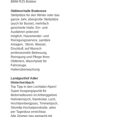
BMW R25 Bobber
Oldtimerhalle Bodensee
Stellplätze für den Winter oder das
ganze Jahr, übergroße Stellplätze
(auch für Busse), mehrfach
gesicherte Halle, Ein- und
Ausfahren jederzeit
möglich, Hausmeister- und
Reinigungsservice, sanitäre
Anlagen, Strom, Wasser,
Druckluft, auf Wunsch
professionelle Betreuung,
Reinigung und Pflege Ihres
Oldtimers, Waschplatz für
Fahrzeuge,
Hallenüberwachung
Landgasthof Adler
Hinterhornbach
Top Tipp in den Lechtaler Alpen!
Super Ausgangspunkt für
Motorradtouren im Arlberggebiet.
Hahntennjoch, Namlostal, Lech,
Hochtannbergpass, Timmelsjoch,
Silvretta Hochalpenstraße, alles
per Tagestour erreichbar.
Alle Zimmer neu gemacht mit