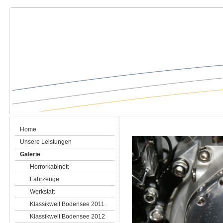
Ankauf, Verkauf, klassische Motorräder, Aufbereitung, Inspektion, Restaurierung, Klassiker, Oldtimer, Motorrad, Youngtimer, Handel, Classic Bikes, Bodensee, Motorradwerkstatt, Konstanz, Garage, Spelz, Werkstatt, Sachverstand, BMW, Laverda, NSU, Ducati, BSA, Suzuki, Kawasaki, Yamaha, Honda, Zündapp, Harley Davidson, Moto Guzzi, Sachverstand, Originalität, restaurieren, Reparatur
Home
Unsere Leistungen
Galerie
Horrorkabinett
Fahrzeuge
Werkstatt
Klassikwelt Bodensee 2011
Klassikwelt Bodensee 2012