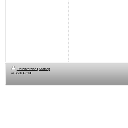
Druckversion
|
Sitemap
© Spelz GmbH