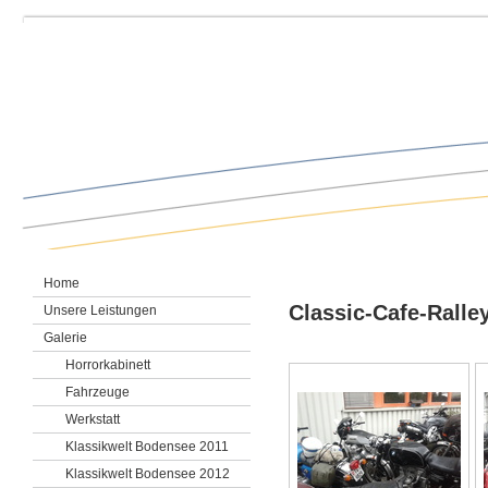
Ankauf, Verkauf, klassische Motorräder, Aufbereitung, Inspektion, Restaurierung, Klassiker, Oldtimer, Motorrad, Youngtimer, Handel, Classic Bikes, Bodensee, Motorradwerkstatt, Konstanz, Garage, Spelz, Werkstatt, Sachverstand, BMW, Laverda, NSU, Ducati, BSA, Suzuki, Kawasaki, Yamaha, Honda, Zündapp, Harley Davidson, Moto Guzzi, Sachverstand, Originalität, restaurieren, Reparatur
Home
Classic-Cafe-Ralle
Unsere Leistungen
Galerie
Horrorkabinett
Fahrzeuge
Werkstatt
Klassikwelt Bodensee 2011
Klassikwelt Bodensee 2012